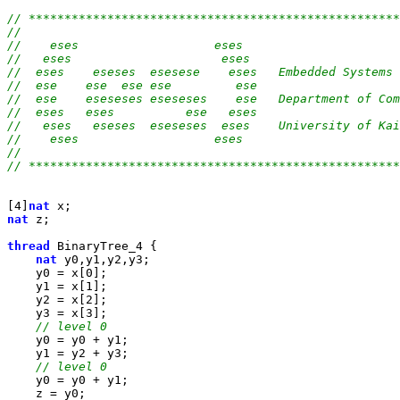
// ****************************************************
//                                                     
//    eses                   eses                      
//   eses                     eses                     
//  eses    eseses  esesese    eses   Embedded Systems 
//  ese    ese  ese ese         ese                    
//  ese    eseseses eseseses    ese   Department of Com
//  eses   eses          ese   eses                    
//   eses   eseses  eseseses  eses    University of Kai
//    eses                   eses                      
//                                                     
// ****************************************************
[4]
nat
nat
 z;

thread
 BinaryTree_4 {

nat
 y0,y1,y2,y3;

    y0 = x[0];

    y1 = x[1];

    y2 = x[2];

    y3 = x[3];

// level 0
    y0 = y0 + y1;

    y1 = y2 + y3;

// level 0
    y0 = y0 + y1;

    z = y0;
