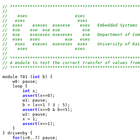
// ****************************************************
//                                                     
//    eses                   eses                      
//   eses                     eses                     
//  eses    eseses  esesese    eses   Embedded Systems 
//  ese    ese  ese ese         ese                    
//  ese    eseseses eseseses    ese   Department of Com
//  eses   eses          ese   eses                    
//   eses   eseses  eseseses  eses    University of Kai
//    eses                   eses                      
//                                                     
// ****************************************************
// A module to test the correct transfer of values from
// ****************************************************
module T01 (
int
 b) {

    w0: pause;

    loop {

int
 x;

assert
(x==0);

        w1: pause;

        b = (x==1 ? 3 : 5);

assert
(x==0 & b==5);

        w2: pause;

        x = 1;

assert
(x==1);

    }

} drivenby {

for
(i=0..7) pause;
