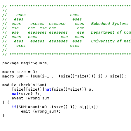
// ****************************************************
//
//    eses                   eses
//   eses                     eses
//  eses    eseses  esesese    eses   Embedded Systems 
//  ese    ese  ese ese         ese
//  ese    eseseses eseseses    ese   Department of Com
//  eses   eses          ese   eses
//   eses   eseses  eseseses  eses    University of Kai
//    eses                   eses
//
// ****************************************************
package MagicSquare;

macro size = 3;

macro SUM = (sum(i=1 .. (size()*size())) i) / size();

module CheckColSum(

    [size][size()]
nat
{size()*size()} a,

nat
{size} ?i,

    event !wrong_sum

) {

if
(SUM!=sum(j=0..(size()-1)) a[j][i])

        emit (wrong_sum);
